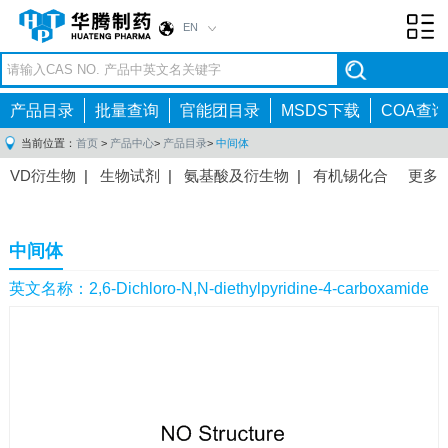
EN
Toggl
navig
产品目录
批量查询
官能团目录
MSDS下载
COA查询
当前位置：
首页
>
产品中心
>
产品目录
>
中间体
VD衍生物
|
生物试剂
|
氨基酸及衍生物
|
有机锡化合
更多
物
|
有机硼化合物
|
有机磷化合物
|
有机氟化合物
|
中间体
|
其他产品
|
抗肿瘤药物中间体
|
抗病毒药物中
中间体
间体
|
抗高血压药物中间体
|
抗糖尿病药物中间体
|
抗
感染药物中间体
|
肠胃药物中间体
|
镇痛麻醉药物中间
英文名称：2,6-Dichloro-N,N-diethylpyridine-4-carboxamide
体
|
抗精神病药物中间体
|
抗炎药物中间体
|
精选原料
药中间体
|
其他原料药中间体
|