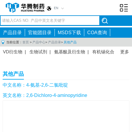
EN
Toggl
navig
产品目录
官能团目录
MSDS下载
COA查询
当前位置：
首页
>
产品中心
>
产品目录
>
其他产品
VD衍生物
|
生物试剂
|
氨基酸及衍生物
|
有机锡化合
更多
物
|
有机硼化合物
|
有机磷化合物
|
有机氟化合物
|
中间体
|
其他产品
|
抗肿瘤药物中间体
|
抗病毒药物中
其他产品
间体
|
抗高血压药物中间体
|
抗糖尿病药物中间体
|
抗
感染药物中间体
|
肠胃药物中间体
|
镇痛麻醉药物中间
中文名称：4-氨基-2,6-二氯吡啶
体
|
抗精神病药物中间体
|
抗炎药物中间体
|
精选原料
英文名称：2,6-Dichloro-4-aminopyridine
药中间体
|
其他原料药中间体
|