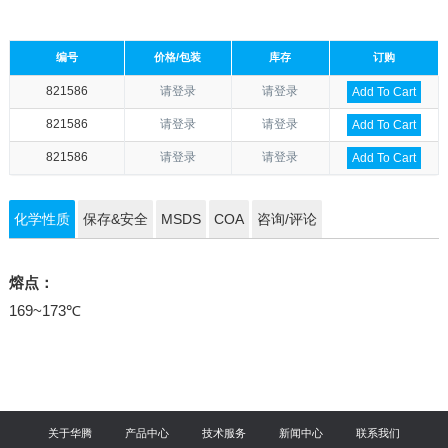
编号
价格/包装
库存
订购
821586
请登录
请登录
Add To Cart
821586
请登录
请登录
Add To Cart
821586
请登录
请登录
Add To Cart
化学性质
保存&安全
MSDS
COA
咨询/评论
熔点：
169~173℃
关于华腾
产品中心
技术服务
新闻中心
联系我们