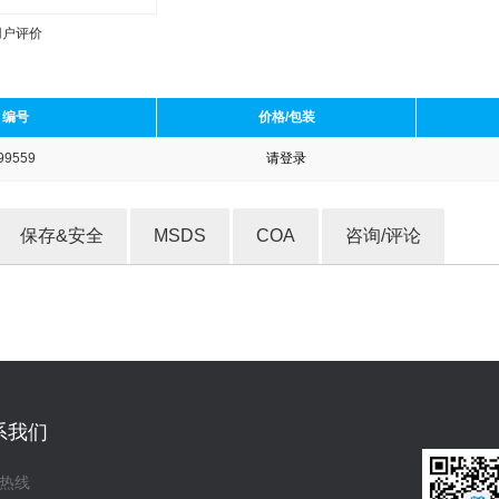
用户评价
编号
价格/包装
99559
请登录
收藏产品
保存&安全
MSDS
COA
咨询/评论
系我们
热线