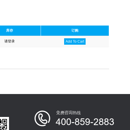
库存
订购
请登录
Add To Cart