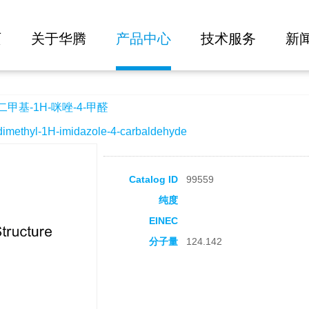
大批量询价
4-甲醛
页
关于华腾
产品中心
技术服务
新
二甲基-1H-咪唑-4-甲醛
thyl-1H-imidazole-4-carbaldehyde
Catalog ID
99559
纯度
EINEC
分子量
124.142