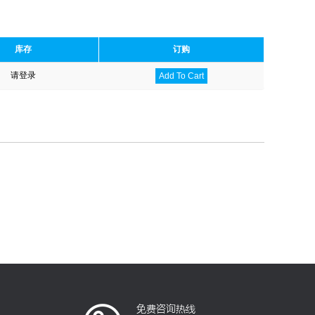
库存
订购
请登录
Add To Cart