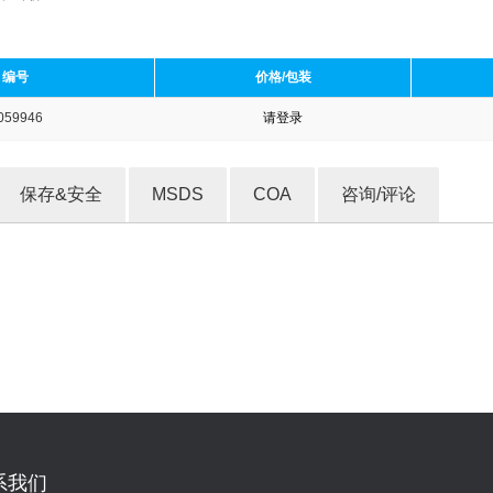
编号
价格/包装
059946
请登录
收藏产品
保存&安全
MSDS
COA
咨询/评论
系我们