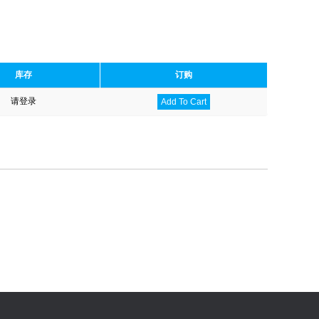
库存
订购
请登录
Add To Cart