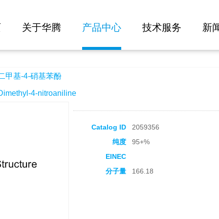
大批量询价
酚
页
关于华腾
产品中心
技术服务
新
-二甲基-4-硝基苯酚
thyl-4-nitroaniline
Catalog ID
2059356
纯度
95+%
EINEC
分子量
166.18