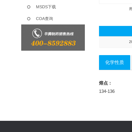
MSDS下载
COA查询
2
化学性质
熔点：
134-136