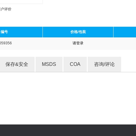
用户评价
编号
价格/包装
059356
请登录
收藏产品
保存&安全
MSDS
COA
咨询/评论