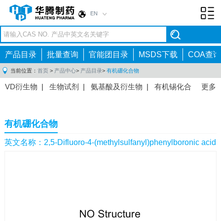
EN
Toggl
navig
产品目录
批量查询
官能团目录
MSDS下载
COA查询
当前位置：
首页
>
产品中心
>
产品目录
>
有机硼化合物
VD衍生物
|
生物试剂
|
氨基酸及衍生物
|
有机锡化合
更多
物
|
有机硼化合物
|
有机磷化合物
|
有机氟化合物
|
中间体
|
其他产品
|
抗肿瘤药物中间体
|
抗病毒药物中
有机硼化合物
间体
|
抗高血压药物中间体
|
抗糖尿病药物中间体
|
抗
感染药物中间体
|
肠胃药物中间体
|
镇痛麻醉药物中间
英文名称：2,5-Difluoro-4-(methylsulfanyl)phenylboronic acid
体
|
抗精神病药物中间体
|
抗炎药物中间体
|
精选原料
药中间体
|
其他原料药中间体
|