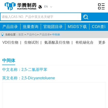
EN
Toggl
navig
产品目录
批量查询
官能团目录
MSDS下载
COA查询
当前位置：
首页
>
产品中心
>
产品目录
>
中间体
VD衍生物
|
生物试剂
|
氨基酸及衍生物
|
有机锡化合
更多
物
|
有机硼化合物
|
有机磷化合物
|
有机氟化合物
|
中间体
|
其他产品
|
抗肿瘤药物中间体
|
抗病毒药物中
中间体
间体
|
抗高血压药物中间体
|
抗糖尿病药物中间体
|
抗
感染药物中间体
|
肠胃药物中间体
|
镇痛麻醉药物中间
中文名称：2,5-二氰基甲苯
体
|
抗精神病药物中间体
|
抗炎药物中间体
|
精选原料
英文名称：2,5-Dicyanotoluene
药中间体
|
其他原料药中间体
|