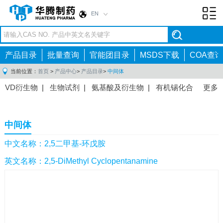
EN
Toggl
navig
产品目录
批量查询
官能团目录
MSDS下载
COA查询
当前位置：
首页
>
产品中心
>
产品目录
>
中间体
VD衍生物
|
生物试剂
|
氨基酸及衍生物
|
有机锡化合
更多
物
|
有机硼化合物
|
有机磷化合物
|
有机氟化合物
|
中间体
|
其他产品
|
抗肿瘤药物中间体
|
抗病毒药物中
中间体
间体
|
抗高血压药物中间体
|
抗糖尿病药物中间体
|
抗
感染药物中间体
|
肠胃药物中间体
|
镇痛麻醉药物中间
中文名称：2,5二甲基-环戊胺
体
|
抗精神病药物中间体
|
抗炎药物中间体
|
精选原料
英文名称：2,5-DiMethyl Cyclopentanamine
药中间体
|
其他原料药中间体
|