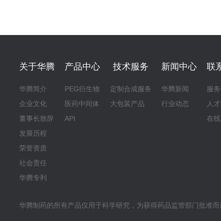
关于华腾
产品中心
技术服务
新闻中心
联
华腾简介
PEG衍生物
定制合成服务
华腾新闻
服务
企业文化
医药中间体
大包装产品
行业动态
人才
董事长致辞
API
在线
发展历程
荣誉资质
社会责任
华腾专利
华腾制药的所有产品仅用于科学研究，为获得药品监管部门批准而