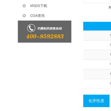
MSDS下载
COA查询
化学性质