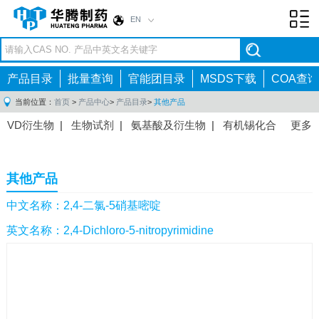
EN
Toggl
navig
产品目录
批量查询
官能团目录
MSDS下载
COA查询
当前位置：
首页
>
产品中心
>
产品目录
>
其他产品
VD衍生物
|
生物试剂
|
氨基酸及衍生物
|
有机锡化合
更多
物
|
有机硼化合物
|
有机磷化合物
|
有机氟化合物
|
中间体
|
其他产品
|
抗肿瘤药物中间体
|
抗病毒药物中
其他产品
间体
|
抗高血压药物中间体
|
抗糖尿病药物中间体
|
抗
感染药物中间体
|
肠胃药物中间体
|
镇痛麻醉药物中间
中文名称：2,4-二氯-5硝基嘧啶
体
|
抗精神病药物中间体
|
抗炎药物中间体
|
精选原料
英文名称：2,4-Dichloro-5-nitropyrimidine
药中间体
|
其他原料药中间体
|