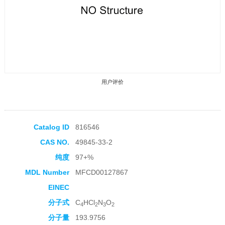
用户评价
Catalog ID
816546
CAS NO.
49845-33-2
收藏产品
纯度
97+%
MDL Number
MFCD00127867
EINEC
分子式
C
HCl
N
O
4
2
3
2
分子量
193.9756