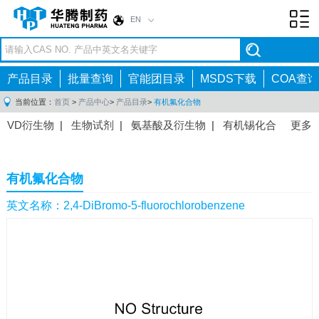
EN
Toggl
navig
产品目录
批量查询
官能团目录
MSDS下载
COA查询
当前位置：
首页
>
产品中心
>
产品目录
>
有机氟化合物
VD衍生物
|
生物试剂
|
氨基酸及衍生物
|
有机锡化合
更多
物
|
有机硼化合物
|
有机磷化合物
|
有机氟化合物
|
中间体
|
其他产品
|
抗肿瘤药物中间体
|
抗病毒药物中
有机氟化合物
间体
|
抗高血压药物中间体
|
抗糖尿病药物中间体
|
抗
感染药物中间体
|
肠胃药物中间体
|
镇痛麻醉药物中间
英文名称：2,4-DiBromo-5-fluorochlorobenzene
体
|
抗精神病药物中间体
|
抗炎药物中间体
|
精选原料
药中间体
|
其他原料药中间体
|