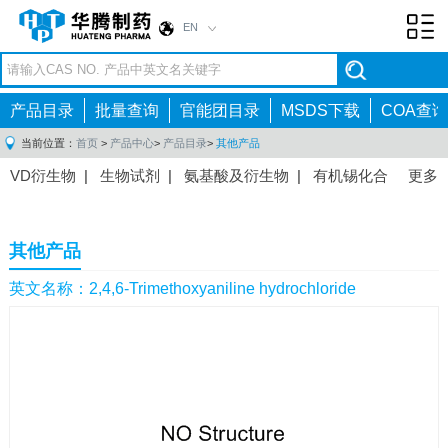
EN
Toggl
navig
产品目录
批量查询
官能团目录
MSDS下载
COA查询
当前位置：
首页
>
产品中心
>
产品目录
>
其他产品
VD衍生物
|
生物试剂
|
氨基酸及衍生物
|
有机锡化合
更多
物
|
有机硼化合物
|
有机磷化合物
|
有机氟化合物
|
中间体
|
其他产品
|
抗肿瘤药物中间体
|
抗病毒药物中
其他产品
间体
|
抗高血压药物中间体
|
抗糖尿病药物中间体
|
抗
感染药物中间体
|
肠胃药物中间体
|
镇痛麻醉药物中间
英文名称：2,4,6-Trimethoxyaniline hydrochloride
体
|
抗精神病药物中间体
|
抗炎药物中间体
|
精选原料
药中间体
|
其他原料药中间体
|