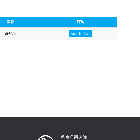
库存
订购
请登录
Add To Cart