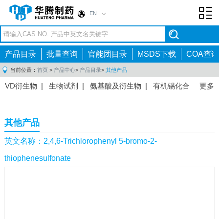
EN
Toggl
navig
产品目录
批量查询
官能团目录
MSDS下载
COA查询
当前位置：
首页
>
产品中心
>
产品目录
>
其他产品
VD衍生物
|
生物试剂
|
氨基酸及衍生物
|
有机锡化合
更多
物
|
有机硼化合物
|
有机磷化合物
|
有机氟化合物
|
中间体
|
其他产品
|
抗肿瘤药物中间体
|
抗病毒药物中
其他产品
间体
|
抗高血压药物中间体
|
抗糖尿病药物中间体
|
抗
感染药物中间体
|
肠胃药物中间体
|
镇痛麻醉药物中间
英文名称：2,4,6-Trichlorophenyl 5-bromo-2-
体
|
抗精神病药物中间体
|
抗炎药物中间体
|
精选原料
thiophenesulfonate
药中间体
|
其他原料药中间体
|