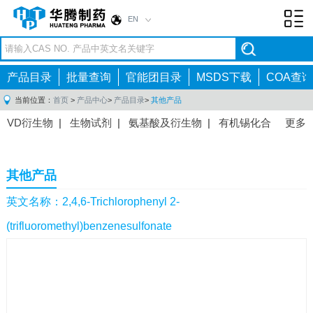
EN
Toggl
navig
产品目录
批量查询
官能团目录
MSDS下载
COA查询
当前位置：
首页
>
产品中心
>
产品目录
>
其他产品
VD衍生物
|
生物试剂
|
氨基酸及衍生物
|
有机锡化合
更多
物
|
有机硼化合物
|
有机磷化合物
|
有机氟化合物
|
中间体
|
其他产品
|
抗肿瘤药物中间体
|
抗病毒药物中
其他产品
间体
|
抗高血压药物中间体
|
抗糖尿病药物中间体
|
抗
感染药物中间体
|
肠胃药物中间体
|
镇痛麻醉药物中间
英文名称：2,4,6-Trichlorophenyl 2-
体
|
抗精神病药物中间体
|
抗炎药物中间体
|
精选原料
(trifluoromethyl)benzenesulfonate
药中间体
|
其他原料药中间体
|