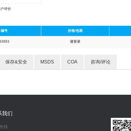
用户评价
编号
价格/包装
93893
请登录
收藏产品
保存&安全
MSDS
COA
咨询/评论
系我们
热线