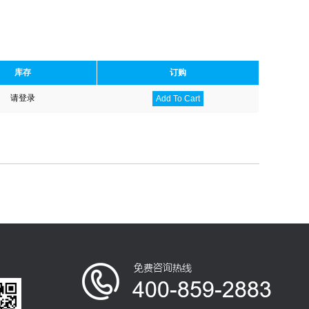
库存
订购
请登录
Add To Cart