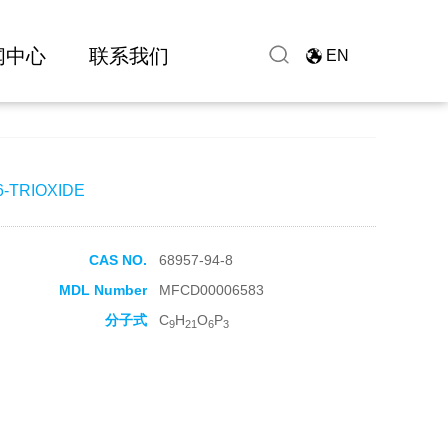
闻中心
联系我们
EN
6-TRIOXIDE
CAS NO.
68957-94-8
MDL Number
MFCD00006583
分子式
C
H
O
P
9
21
6
3