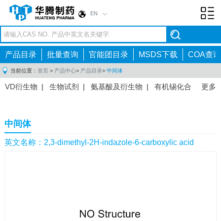
EN
Toggl
navig
产品目录
批量查询
官能团目录
MSDS下载
COA查询
当前位置：
首页
>
产品中心
>
产品目录
>
中间体
VD衍生物
|
生物试剂
|
氨基酸及衍生物
|
有机锡化合
更多
物
|
有机硼化合物
|
有机磷化合物
|
有机氟化合物
|
中间体
|
其他产品
|
抗肿瘤药物中间体
|
抗病毒药物中
中间体
间体
|
抗高血压药物中间体
|
抗糖尿病药物中间体
|
抗
感染药物中间体
|
肠胃药物中间体
|
镇痛麻醉药物中间
英文名称：2,3-dimethyl-2H-indazole-6-carboxylic acid
体
|
抗精神病药物中间体
|
抗炎药物中间体
|
精选原料
药中间体
|
其他原料药中间体
|