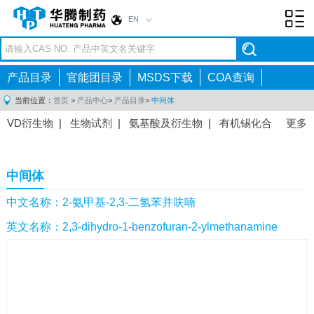
EN
Toggl
navig
产品目录
官能团目录
MSDS下载
COA查询
当前位置：
首页
>
产品中心
>
产品目录
>
中间体
VD衍生物
|
生物试剂
|
氨基酸及衍生物
|
有机锡化合
更多
物
|
有机硼化合物
|
有机磷化合物
|
有机氟化合物
|
中间体
|
其他产品
|
抗肿瘤药物中间体
|
抗病毒药物中
中间体
间体
|
抗高血压药物中间体
|
抗糖尿病药物中间体
|
抗
感染药物中间体
|
肠胃药物中间体
|
镇痛麻醉药物中间
中文名称：2-氨甲基-2,3-二氢苯并呋喃
体
|
抗精神病药物中间体
|
抗炎药物中间体
|
精选原料
英文名称：2,3-dihydro-1-benzofuran-2-ylmethanamine
药中间体
|
其他原料药中间体
|