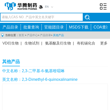
EN
Toggl
navig
产品目录
批量查询
官能团目录
MSDS下载
COA查询
当前位置：
首页
>
产品中心
>
产品目录
>
其他产品
VD衍生物
|
生物试剂
|
氨基酸及衍生物
|
有机锡化合
更多
物
|
有机硼化合物
|
有机磷化合物
|
有机氟化合物
|
中间体
|
其他产品
|
抗肿瘤药物中间体
|
抗病毒药物中
其他产品
间体
|
抗高血压药物中间体
|
抗糖尿病药物中间体
|
抗
感染药物中间体
|
肠胃药物中间体
|
镇痛麻醉药物中间
中文名称：2,3-二甲基-6-氨基喹噁啉
体
|
抗精神病药物中间体
|
抗炎药物中间体
|
精选原料
英文名称：2,3-Dimethyl-6-quinoxalinamine
药中间体
|
其他原料药中间体
|