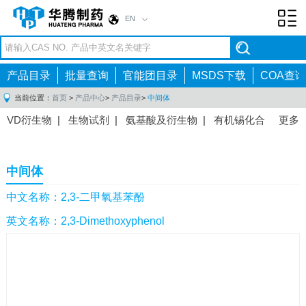
EN
Toggl
navig
产品目录
批量查询
官能团目录
MSDS下载
COA查询
当前位置：
首页
>
产品中心
>
产品目录
>
中间体
VD衍生物
|
生物试剂
|
氨基酸及衍生物
|
有机锡化合
更多
物
|
有机硼化合物
|
有机磷化合物
|
有机氟化合物
|
中间体
|
其他产品
|
抗肿瘤药物中间体
|
抗病毒药物中
中间体
间体
|
抗高血压药物中间体
|
抗糖尿病药物中间体
|
抗
感染药物中间体
|
肠胃药物中间体
|
镇痛麻醉药物中间
中文名称：2,3-二甲氧基苯酚
体
|
抗精神病药物中间体
|
抗炎药物中间体
|
精选原料
英文名称：2,3-Dimethoxyphenol
药中间体
|
其他原料药中间体
|