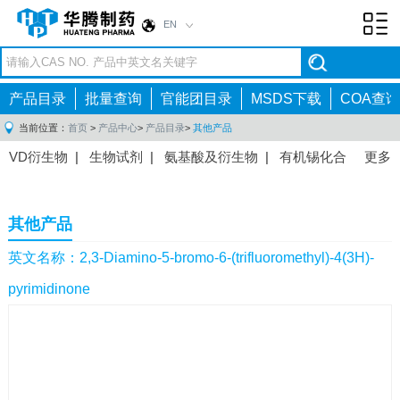
EN
Toggl
navig
产品目录
批量查询
官能团目录
MSDS下载
COA查询
当前位置：
首页
>
产品中心
>
产品目录
>
其他产品
VD衍生物
|
生物试剂
|
氨基酸及衍生物
|
有机锡化合
更多
物
|
有机硼化合物
|
有机磷化合物
|
有机氟化合物
|
中间体
|
其他产品
|
抗肿瘤药物中间体
|
抗病毒药物中
其他产品
间体
|
抗高血压药物中间体
|
抗糖尿病药物中间体
|
抗
感染药物中间体
|
肠胃药物中间体
|
镇痛麻醉药物中间
英文名称：2,3-Diamino-5-bromo-6-(trifluoromethyl)-4(3H)-
体
|
抗精神病药物中间体
|
抗炎药物中间体
|
精选原料
pyrimidinone
药中间体
|
其他原料药中间体
|