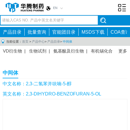
EN
Toggl
navig
产品目录
批量查询
官能团目录
MSDS下载
COA查询
当前位置：
首页
>
产品中心
>
产品目录
>
中间体
VD衍生物
|
生物试剂
|
氨基酸及衍生物
|
有机锡化合
更多
物
|
有机硼化合物
|
有机磷化合物
|
有机氟化合物
|
中间体
|
其他产品
|
抗肿瘤药物中间体
|
抗病毒药物中
中间体
间体
|
抗高血压药物中间体
|
抗糖尿病药物中间体
|
抗
感染药物中间体
|
肠胃药物中间体
|
镇痛麻醉药物中间
中文名称：2,3-二氢苯并呋喃-5-醇
体
|
抗精神病药物中间体
|
抗炎药物中间体
|
精选原料
英文名称：2,3-DIHYDRO-BENZOFURAN-5-OL
药中间体
|
其他原料药中间体
|