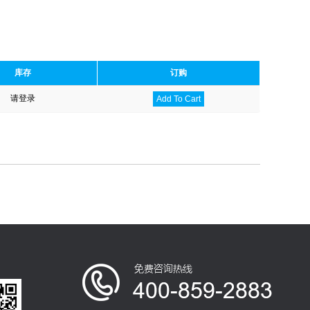
库存
订购
请登录
Add To Cart