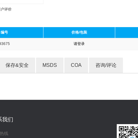
用户评价
编号
价格/包装
93675
请登录
收藏产品
保存&安全
MSDS
COA
咨询/评论
系我们
热线