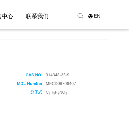
闻中心
联系我们
EN
CAS NO.
914348-35-9
MDL Number
MFCD08706407
分子式
C
H
F
NO
7
5
2
2