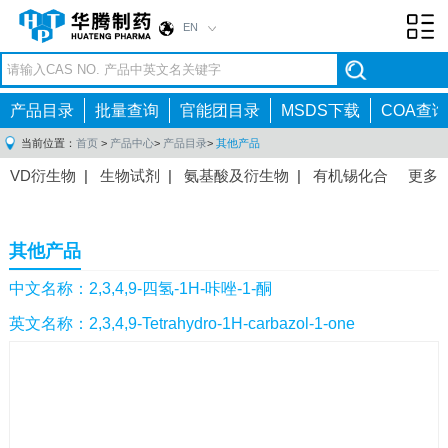
EN
Toggl
navig
产品目录
批量查询
官能团目录
MSDS下载
COA查询
当前位置：
首页
>
产品中心
>
产品目录
>
其他产品
VD衍生物
|
生物试剂
|
氨基酸及衍生物
|
有机锡化合
更多
物
|
有机硼化合物
|
有机磷化合物
|
有机氟化合物
|
中间体
|
其他产品
|
抗肿瘤药物中间体
|
抗病毒药物中
其他产品
间体
|
抗高血压药物中间体
|
抗糖尿病药物中间体
|
抗
感染药物中间体
|
肠胃药物中间体
|
镇痛麻醉药物中间
中文名称：2,3,4,9-四氢-1H-咔唑-1-酮
体
|
抗精神病药物中间体
|
抗炎药物中间体
|
精选原料
英文名称：2,3,4,9-Tetrahydro-1H-carbazol-1-one
药中间体
|
其他原料药中间体
|