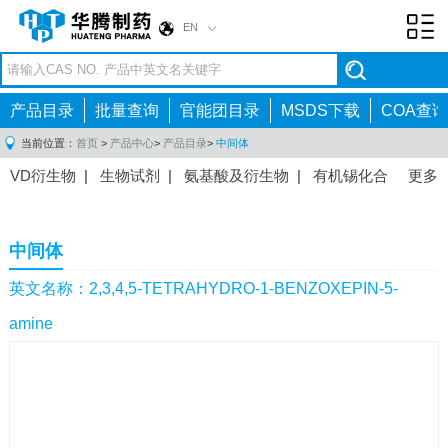
EN
Toggl
navig
产品目录
批量查询
官能团目录
MSDS下载
COA查询
当前位置：
首页
>
产品中心
>
产品目录
>
中间体
VD衍生物
|
生物试剂
|
氨基酸及衍生物
|
有机锡化合
更多
物
|
有机硼化合物
|
有机磷化合物
|
有机氟化合物
|
中间体
|
其他产品
|
抗肿瘤药物中间体
|
抗病毒药物中
中间体
间体
|
抗高血压药物中间体
|
抗糖尿病药物中间体
|
抗
感染药物中间体
|
肠胃药物中间体
|
镇痛麻醉药物中间
英文名称：2,3,4,5-TETRAHYDRO-1-BENZOXEPIN-5-
体
|
抗精神病药物中间体
|
抗炎药物中间体
|
精选原料
amine
药中间体
|
其他原料药中间体
|