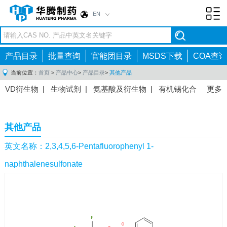
EN
Toggl
navig
产品目录
批量查询
官能团目录
MSDS下载
COA查询
当前位置：
首页
>
产品中心
>
产品目录
>
其他产品
VD衍生物
|
生物试剂
|
氨基酸及衍生物
|
有机锡化合
更多
物
|
有机硼化合物
|
有机磷化合物
|
有机氟化合物
|
中间体
|
其他产品
|
抗肿瘤药物中间体
|
抗病毒药物中
其他产品
间体
|
抗高血压药物中间体
|
抗糖尿病药物中间体
|
抗
感染药物中间体
|
肠胃药物中间体
|
镇痛麻醉药物中间
英文名称：2,3,4,5,6-Pentafluorophenyl 1-
体
|
抗精神病药物中间体
|
抗炎药物中间体
|
精选原料
naphthalenesulfonate
药中间体
|
其他原料药中间体
|