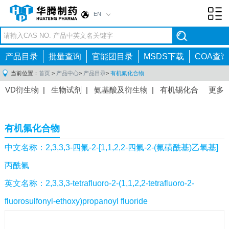
EN
Toggl
navig
产品目录
批量查询
官能团目录
MSDS下载
COA查询
当前位置：
首页
>
产品中心
>
产品目录
>
有机氟化合物
VD衍生物
|
生物试剂
|
氨基酸及衍生物
|
有机锡化合
更多
物
|
有机硼化合物
|
有机磷化合物
|
有机氟化合物
|
中间体
|
其他产品
|
抗肿瘤药物中间体
|
抗病毒药物中
有机氟化合物
间体
|
抗高血压药物中间体
|
抗糖尿病药物中间体
|
抗
感染药物中间体
|
肠胃药物中间体
|
镇痛麻醉药物中间
中文名称：2,3,3,3-四氟-2-[1,1,2,2-四氟-2-(氟磺酰基)乙氧基]
体
|
抗精神病药物中间体
|
抗炎药物中间体
|
精选原料
丙酰氟
药中间体
|
其他原料药中间体
|
英文名称：2,3,3,3-tetrafluoro-2-(1,1,2,2-tetrafluoro-2-
fluorosulfonyl-ethoxy)propanoyl fluoride