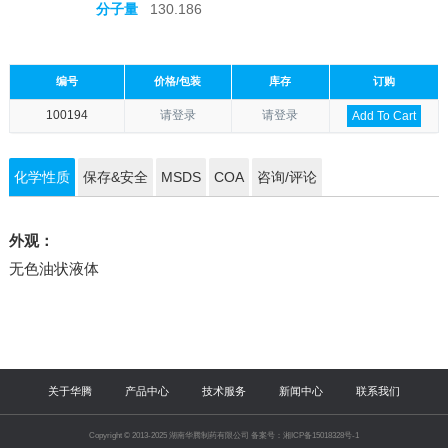
分子量
130.186
编号
价格/包装
库存
订购
100194
请登录
请登录
Add To Cart
化学性质
保存&安全
MSDS
COA
咨询/评论
外观：
无色油状液体
关于华腾
产品中心
技术服务
新闻中心
联系我们
Copyright © 2013-2025 湖南华腾制药有限公司 备案号：湘ICP备15018328号-1