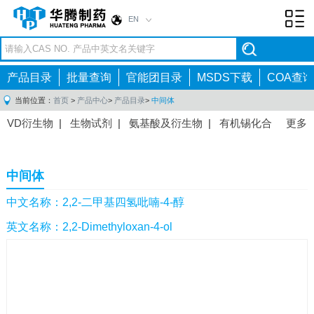
EN
Toggl
navig
产品目录
批量查询
官能团目录
MSDS下载
COA查询
当前位置：
首页
>
产品中心
>
产品目录
>
中间体
VD衍生物
|
生物试剂
|
氨基酸及衍生物
|
有机锡化合
更多
物
|
有机硼化合物
|
有机磷化合物
|
有机氟化合物
|
中间体
|
其他产品
|
抗肿瘤药物中间体
|
抗病毒药物中
中间体
间体
|
抗高血压药物中间体
|
抗糖尿病药物中间体
|
抗
感染药物中间体
|
肠胃药物中间体
|
镇痛麻醉药物中间
中文名称：2,2-二甲基四氢吡喃-4-醇
体
|
抗精神病药物中间体
|
抗炎药物中间体
|
精选原料
英文名称：2,2-Dimethyloxan-4-ol
药中间体
|
其他原料药中间体
|