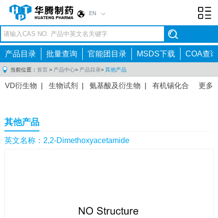
EN
Toggl
navig
产品目录
批量查询
官能团目录
MSDS下载
COA查询
当前位置：
首页
>
产品中心
>
产品目录
>
其他产品
VD衍生物
|
生物试剂
|
氨基酸及衍生物
|
有机锡化合
更多
物
|
有机硼化合物
|
有机磷化合物
|
有机氟化合物
|
中间体
|
其他产品
|
抗肿瘤药物中间体
|
抗病毒药物中
其他产品
间体
|
抗高血压药物中间体
|
抗糖尿病药物中间体
|
抗
感染药物中间体
|
肠胃药物中间体
|
镇痛麻醉药物中间
英文名称：2,2-Dimethoxyacetamide
体
|
抗精神病药物中间体
|
抗炎药物中间体
|
精选原料
药中间体
|
其他原料药中间体
|