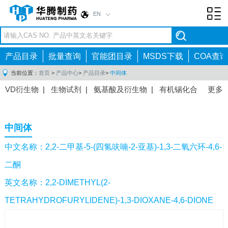
EN
Toggl
navig
产品目录
批量查询
官能团目录
MSDS下载
COA查询
当前位置：
首页
>
产品中心
>
产品目录
>
中间体
VD衍生物
|
生物试剂
|
氨基酸及衍生物
|
有机锡化合
更多
物
|
有机硼化合物
|
有机磷化合物
|
有机氟化合物
|
中间体
|
其他产品
|
抗肿瘤药物中间体
|
抗病毒药物中
中间体
间体
|
抗高血压药物中间体
|
抗糖尿病药物中间体
|
抗
感染药物中间体
|
肠胃药物中间体
|
镇痛麻醉药物中间
中文名称：2,2-二甲基-5-(四氢呋喃-2-亚基)-1,3-二氧六环-4,6-
体
|
抗精神病药物中间体
|
抗炎药物中间体
|
精选原料
二酮
药中间体
|
其他原料药中间体
|
英文名称：2,2-DIMETHYL(2-
TETRAHYDROFURYLIDENE)-1,3-DIOXANE-4,6-DIONE