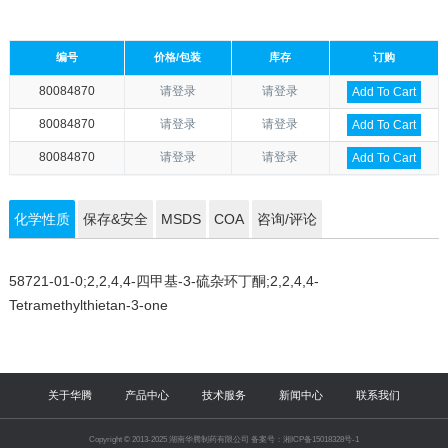
编号
价格/包装
库存
订购
80084870
请登录
请登录
Add To Cart
80084870
请登录
请登录
Add To Cart
80084870
请登录
请登录
Add To Cart
化学性质
保存&安全
MSDS
COA
咨询/评论
58721-01-0;2,2,4,4-四甲基-3-硫杂环丁酮;2,2,4,4-
Tetramethylthietan-3-one
关于华腾
产品中心
技术服务
新闻中心
联系我们
Copyright © 2013-2025 湖南华腾制药有限公司 备案号：湘ICP备15018328号-1