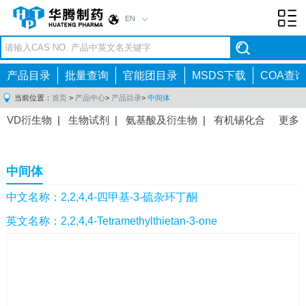
EN
Toggl
navig
产品目录
批量查询
官能团目录
MSDS下载
COA查询
当前位置：
首页
>
产品中心
>
产品目录
>
中间体
VD衍生物
|
生物试剂
|
氨基酸及衍生物
|
有机锡化合
更多
物
|
有机硼化合物
|
有机磷化合物
|
有机氟化合物
|
中间体
|
其他产品
|
抗肿瘤药物中间体
|
抗病毒药物中
中间体
间体
|
抗高血压药物中间体
|
抗糖尿病药物中间体
|
抗
感染药物中间体
|
肠胃药物中间体
|
镇痛麻醉药物中间
中文名称：2,2,4,4-四甲基-3-硫杂环丁酮
体
|
抗精神病药物中间体
|
抗炎药物中间体
|
精选原料
英文名称：2,2,4,4-Tetramethylthietan-3-one
药中间体
|
其他原料药中间体
|