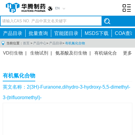
EN
Toggl
navig
产品目录
批量查询
官能团目录
MSDS下载
COA查询
当前位置：
首页
>
产品中心
>
产品目录
>
有机氟化合物
VD衍生物
|
生物试剂
|
氨基酸及衍生物
|
有机锡化合
更多
物
|
有机硼化合物
|
有机磷化合物
|
有机氟化合物
|
中间体
|
其他产品
|
抗肿瘤药物中间体
|
抗病毒药物中
有机氟化合物
间体
|
抗高血压药物中间体
|
抗糖尿病药物中间体
|
抗
感染药物中间体
|
肠胃药物中间体
|
镇痛麻醉药物中间
英文名称：2(3H)-Furanone,dihydro-3-hydroxy-5,5-dimethyl-
体
|
抗精神病药物中间体
|
抗炎药物中间体
|
精选原料
3-(trifluoromethyl)-
药中间体
|
其他原料药中间体
|