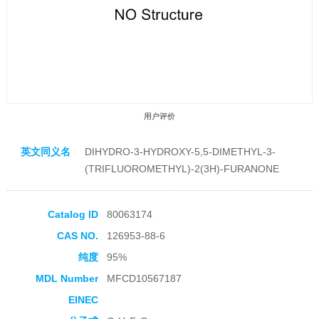
用户评价
英文同义名
DIHYDRO-3-HYDROXY-5,5-DIMETHYL-3-
(TRIFLUOROMETHYL)-2(3H)-FURANONE
Catalog ID
80063174
收藏产品
CAS NO.
126953-88-6
纯度
95%
MDL Number
MFCD10567187
EINEC