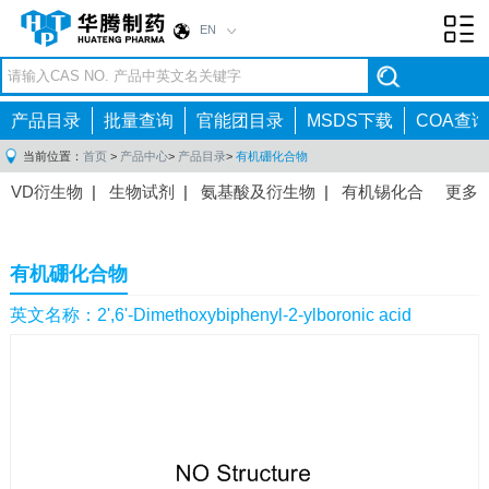
EN
Toggl
navig
产品目录
批量查询
官能团目录
MSDS下载
COA查询
当前位置：
首页
>
产品中心
>
产品目录
>
有机硼化合物
VD衍生物
|
生物试剂
|
氨基酸及衍生物
|
有机锡化合
更多
物
|
有机硼化合物
|
有机磷化合物
|
有机氟化合物
|
中间体
|
其他产品
|
抗肿瘤药物中间体
|
抗病毒药物中
有机硼化合物
间体
|
抗高血压药物中间体
|
抗糖尿病药物中间体
|
抗
感染药物中间体
|
肠胃药物中间体
|
镇痛麻醉药物中间
英文名称：2',6'-Dimethoxybiphenyl-2-ylboronic acid
体
|
抗精神病药物中间体
|
抗炎药物中间体
|
精选原料
药中间体
|
其他原料药中间体
|