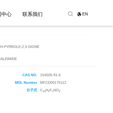
闻中心
联系我们
EN
1H-PYRROLE-2,5-DIONE
MALEIMIDE
CAS NO.
154505-91-6
MDL Number
MFCD00175112
分子式
C
H
F
NO
10
5
2
2