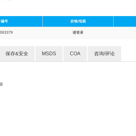
编号
价格/包装
063379
请登录
收藏产品
保存&安全
MSDS
COA
咨询/评论
g