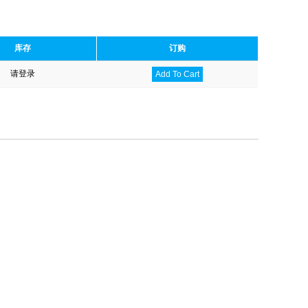
库存
订购
请登录
Add To Cart