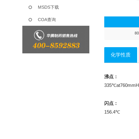
MSDS下载
COA查询
80
化学性质
沸点：
335℃at760mmH
闪点：
156.4℃