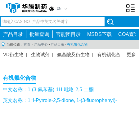
EN
Toggl
navig
产品目录
批量查询
官能团目录
MSDS下载
COA查询
当前位置：
首页
>
产品中心
>
产品目录
>
有机氟化合物
VD衍生物
|
生物试剂
|
氨基酸及衍生物
|
有机锡化合
更多
物
|
有机硼化合物
|
有机磷化合物
|
有机氟化合物
|
中间体
|
其他产品
|
抗肿瘤药物中间体
|
抗病毒药物中
有机氟化合物
间体
|
抗高血压药物中间体
|
抗糖尿病药物中间体
|
抗
感染药物中间体
|
肠胃药物中间体
|
镇痛麻醉药物中间
中文名称：1-(3-氟苯基)-1H-吡咯-2,5-二酮
体
|
抗精神病药物中间体
|
抗炎药物中间体
|
精选原料
英文名称：1H-Pyrrole-2,5-dione, 1-(3-fluorophenyl)-
药中间体
|
其他原料药中间体
|