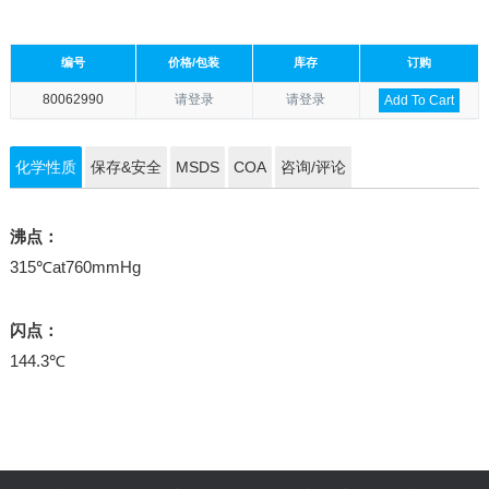
编号
价格/包装
库存
订购
80062990
请登录
请登录
Add To Cart
化学性质
保存&安全
MSDS
COA
咨询/评论
沸点：
315℃at760mmHg
闪点：
144.3℃