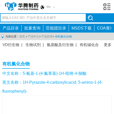
EN
Toggl
navig
产品目录
批量查询
官能团目录
MSDS下载
COA查询
当前位置：
首页
>
产品中心
>
产品目录
>
有机氟化合物
VD衍生物
|
生物试剂
|
氨基酸及衍生物
|
有机锡化合
更多
物
|
有机硼化合物
|
有机磷化合物
|
有机氟化合物
|
中间体
|
其他产品
|
抗肿瘤药物中间体
|
抗病毒药物中
有机氟化合物
间体
|
抗高血压药物中间体
|
抗糖尿病药物中间体
|
抗
感染药物中间体
|
肠胃药物中间体
|
镇痛麻醉药物中间
中文名称：5-氨基-1-(4-氟苯基)-1H-吡唑-4-羧酸
体
|
抗精神病药物中间体
|
抗炎药物中间体
|
精选原料
英文名称：1H-Pyrazole-4-carboxylicacid, 5-amino-1-(4-
药中间体
|
其他原料药中间体
|
fluorophenyl)-