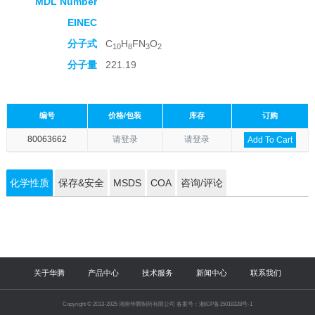
MDL Number
EINEC
分子式
C
H
FN
O
10
8
3
2
分子量
221.19
编号
价格/包装
库存
订购
80063662
请登录
请登录
Add To Cart
化学性质
保存&安全
MSDS
COA
咨询/评论
关于华腾
产品中心
技术服务
新闻中心
联系我们
Copyright © 2013-2025 湖南华腾制药有限公司 备案号：湘ICP备15018328号-1