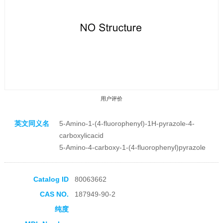
用户评价
英文同义名
5-Amino-1-(4-fluorophenyl)-1H-pyrazole-4-
carboxylicacid
5-Amino-4-carboxy-1-(4-fluorophenyl)pyrazole
收藏产品
Catalog ID
80063662
CAS NO.
187949-90-2
纯度