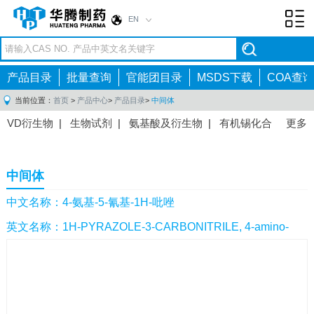
EN
Toggl
navig
产品目录
批量查询
官能团目录
MSDS下载
COA查询
当前位置：
首页
>
产品中心
>
产品目录
>
中间体
VD衍生物
|
生物试剂
|
氨基酸及衍生物
|
有机锡化合
更多
物
|
有机硼化合物
|
有机磷化合物
|
有机氟化合物
|
中间体
|
其他产品
|
抗肿瘤药物中间体
|
抗病毒药物中
中间体
间体
|
抗高血压药物中间体
|
抗糖尿病药物中间体
|
抗
感染药物中间体
|
肠胃药物中间体
|
镇痛麻醉药物中间
中文名称：4-氨基-5-氰基-1H-吡唑
体
|
抗精神病药物中间体
|
抗炎药物中间体
|
精选原料
英文名称：1H-PYRAZOLE-3-CARBONITRILE, 4-amino-
药中间体
|
其他原料药中间体
|