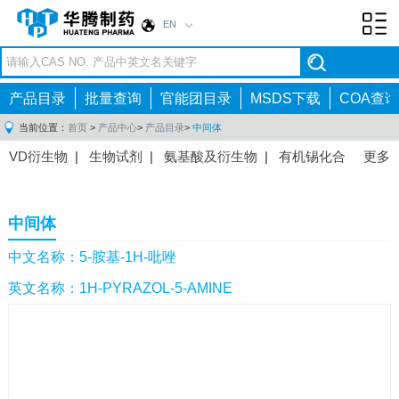
EN
Toggl
navig
产品目录
批量查询
官能团目录
MSDS下载
COA查询
当前位置：
首页
>
产品中心
>
产品目录
>
中间体
VD衍生物
|
生物试剂
|
氨基酸及衍生物
|
有机锡化合
更多
物
|
有机硼化合物
|
有机磷化合物
|
有机氟化合物
|
中间体
|
其他产品
|
抗肿瘤药物中间体
|
抗病毒药物中
中间体
间体
|
抗高血压药物中间体
|
抗糖尿病药物中间体
|
抗
感染药物中间体
|
肠胃药物中间体
|
镇痛麻醉药物中间
中文名称：5-胺基-1H-吡唑
体
|
抗精神病药物中间体
|
抗炎药物中间体
|
精选原料
英文名称：1H-PYRAZOL-5-AMINE
药中间体
|
其他原料药中间体
|