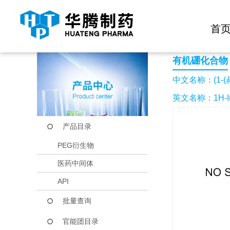
快捷导航栏 >>
化学试剂
生物试剂
PEG衍生物
当前位置：
首页
产品中心
产品目录
(1-(叔丁氧基羰基)-4-
首
有机硼化合物
中文名称：(1-(
英文名称：1H-Indole-
产品目录
PEG衍生物
医药中间体
API
批量查询
官能团目录