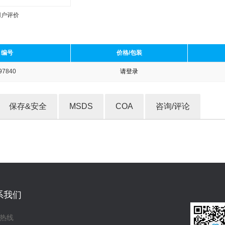
用户评价
编号
价格/包装
97840
请登录
收藏产品
保存&安全
MSDS
COA
咨询/评论
系我们
热线