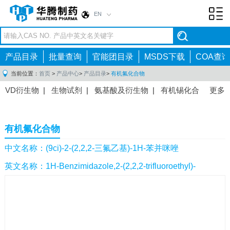
EN
Toggl
navig
产品目录
批量查询
官能团目录
MSDS下载
COA查询
当前位置：
首页
>
产品中心
>
产品目录
>
有机氟化合物
VD衍生物
|
生物试剂
|
氨基酸及衍生物
|
有机锡化合
更多
物
|
有机硼化合物
|
有机磷化合物
|
有机氟化合物
|
中间体
|
其他产品
|
抗肿瘤药物中间体
|
抗病毒药物中
有机氟化合物
间体
|
抗高血压药物中间体
|
抗糖尿病药物中间体
|
抗
感染药物中间体
|
肠胃药物中间体
|
镇痛麻醉药物中间
中文名称：(9ci)-2-(2,2,2-三氟乙基)-1H-苯并咪唑
体
|
抗精神病药物中间体
|
抗炎药物中间体
|
精选原料
英文名称：1H-Benzimidazole,2-(2,2,2-trifluoroethyl)-
药中间体
|
其他原料药中间体
|