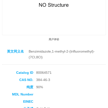
用户评价
英文同义名
Benzimidazole,1-methyl-2-(trifluoromethyl)-
(7CI,8CI)
Catalog ID
80064571
收藏产品
CAS NO.
384-46-3
纯度
90%
MDL Number
EINEC