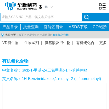
EN
Toggl
navig
产品目录
批量查询
官能团目录
MSDS下载
COA查询
当前位置：
首页
>
产品中心
>
产品目录
>
有机氟化合物
VD衍生物
|
生物试剂
|
氨基酸及衍生物
|
有机锡化合
更多
物
|
有机硼化合物
|
有机磷化合物
|
有机氟化合物
|
中间体
|
其他产品
|
抗肿瘤药物中间体
|
抗病毒药物中
有机氟化合物
间体
|
抗高血压药物中间体
|
抗糖尿病药物中间体
|
抗
感染药物中间体
|
肠胃药物中间体
|
镇痛麻醉药物中间
中文名称：(9ci)-1-甲基-2-(三氟甲基)-1H-苯并咪唑
体
|
抗精神病药物中间体
|
抗炎药物中间体
|
精选原料
英文名称：1H-Benzimidazole,1-methyl-2-(trifluoromethyl)-
药中间体
|
其他原料药中间体
|