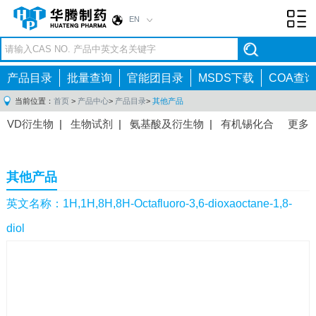
EN
Toggl
navig
产品目录
批量查询
官能团目录
MSDS下载
COA查询
当前位置：
首页
>
产品中心
>
产品目录
>
其他产品
VD衍生物
|
生物试剂
|
氨基酸及衍生物
|
有机锡化合
更多
物
|
有机硼化合物
|
有机磷化合物
|
有机氟化合物
|
中间体
|
其他产品
|
抗肿瘤药物中间体
|
抗病毒药物中
其他产品
间体
|
抗高血压药物中间体
|
抗糖尿病药物中间体
|
抗
感染药物中间体
|
肠胃药物中间体
|
镇痛麻醉药物中间
英文名称：1H,1H,8H,8H-Octafluoro-3,6-dioxaoctane-1,8-
体
|
抗精神病药物中间体
|
抗炎药物中间体
|
精选原料
diol
药中间体
|
其他原料药中间体
|