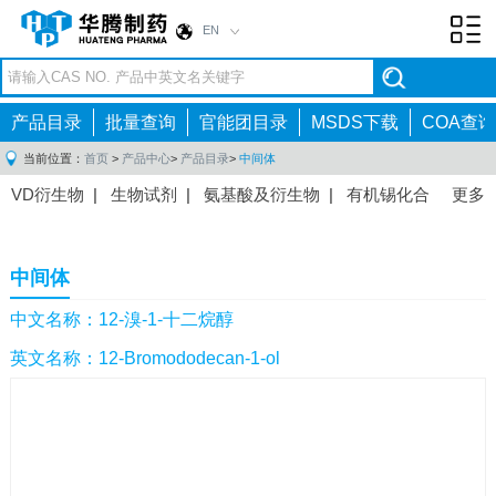
EN
Toggl
navig
产品目录
批量查询
官能团目录
MSDS下载
COA查询
当前位置：
首页
>
产品中心
>
产品目录
>
中间体
VD衍生物
|
生物试剂
|
氨基酸及衍生物
|
有机锡化合
更多
物
|
有机硼化合物
|
有机磷化合物
|
有机氟化合物
|
中间体
|
其他产品
|
抗肿瘤药物中间体
|
抗病毒药物中
中间体
间体
|
抗高血压药物中间体
|
抗糖尿病药物中间体
|
抗
感染药物中间体
|
肠胃药物中间体
|
镇痛麻醉药物中间
中文名称：12-溴-1-十二烷醇
体
|
抗精神病药物中间体
|
抗炎药物中间体
|
精选原料
英文名称：12-Bromododecan-1-ol
药中间体
|
其他原料药中间体
|