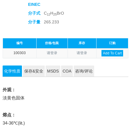
EINEC
分子式
C
H
BrO
12
25
分子量
265.233
编号
价格/包装
库存
订购
100303
请登录
请登录
Add To Cart
化学性质
保存&安全
MSDS
COA
咨询/评论
外观：
淡黄色固体
熔点：
34-36℃(lit.)