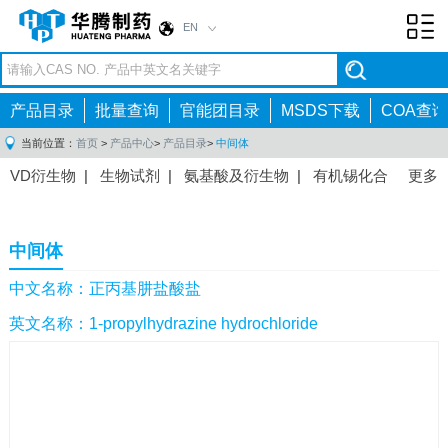
EN
Toggl
navig
产品目录
批量查询
官能团目录
MSDS下载
COA查询
当前位置：
首页
>
产品中心
>
产品目录
>
中间体
VD衍生物
|
生物试剂
|
氨基酸及衍生物
|
有机锡化合
更多
物
|
有机硼化合物
|
有机磷化合物
|
有机氟化合物
|
中间体
|
其他产品
|
抗肿瘤药物中间体
|
抗病毒药物中
中间体
间体
|
抗高血压药物中间体
|
抗糖尿病药物中间体
|
抗
感染药物中间体
|
肠胃药物中间体
|
镇痛麻醉药物中间
中文名称：正丙基肼盐酸盐
体
|
抗精神病药物中间体
|
抗炎药物中间体
|
精选原料
英文名称：1-propylhydrazine hydrochloride
药中间体
|
其他原料药中间体
|