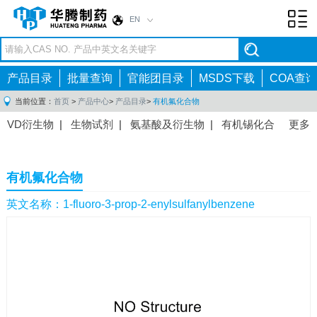
EN
Toggl
navig
产品目录
批量查询
官能团目录
MSDS下载
COA查询
当前位置：
首页
>
产品中心
>
产品目录
>
有机氟化合物
VD衍生物
|
生物试剂
|
氨基酸及衍生物
|
有机锡化合
更多
物
|
有机硼化合物
|
有机磷化合物
|
有机氟化合物
|
中间体
|
其他产品
|
抗肿瘤药物中间体
|
抗病毒药物中
有机氟化合物
间体
|
抗高血压药物中间体
|
抗糖尿病药物中间体
|
抗
感染药物中间体
|
肠胃药物中间体
|
镇痛麻醉药物中间
英文名称：1-fluoro-3-prop-2-enylsulfanylbenzene
体
|
抗精神病药物中间体
|
抗炎药物中间体
|
精选原料
药中间体
|
其他原料药中间体
|