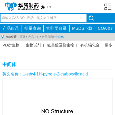
EN
Toggl
navig
产品目录
批量查询
官能团目录
MSDS下载
COA查询
当前位置：
首页
>
产品中心
>
产品目录
>
中间体
VD衍生物
|
生物试剂
|
氨基酸及衍生物
|
有机锡化合
更多
物
|
有机硼化合物
|
有机磷化合物
|
有机氟化合物
|
中间体
|
其他产品
|
抗肿瘤药物中间体
|
抗病毒药物中
中间体
间体
|
抗高血压药物中间体
|
抗糖尿病药物中间体
|
抗
感染药物中间体
|
肠胃药物中间体
|
镇痛麻醉药物中间
英文名称：1-ethyl-1H-pyrrole-2-carboxylic acid
体
|
抗精神病药物中间体
|
抗炎药物中间体
|
精选原料
药中间体
|
其他原料药中间体
|