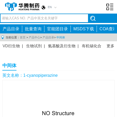
EN
Toggl
navig
产品目录
批量查询
官能团目录
MSDS下载
COA查询
当前位置：
首页
>
产品中心
>
产品目录
>
中间体
VD衍生物
|
生物试剂
|
氨基酸及衍生物
|
有机锡化合
更多
物
|
有机硼化合物
|
有机磷化合物
|
有机氟化合物
|
中间体
|
其他产品
|
抗肿瘤药物中间体
|
抗病毒药物中
中间体
间体
|
抗高血压药物中间体
|
抗糖尿病药物中间体
|
抗
感染药物中间体
|
肠胃药物中间体
|
镇痛麻醉药物中间
英文名称：1-cyanopiperazine
体
|
抗精神病药物中间体
|
抗炎药物中间体
|
精选原料
药中间体
|
其他原料药中间体
|