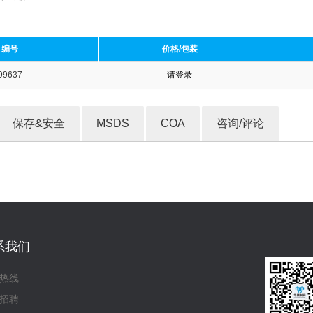
编号
价格/包装
99637
请登录
收藏产品
保存&安全
MSDS
COA
咨询/评论
系我们
热线
招聘