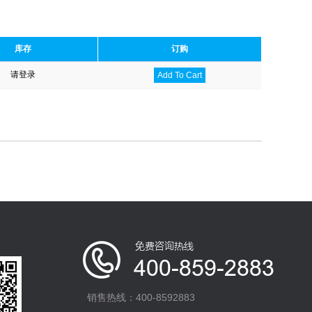
库存
订购
请登录
Add To Cart
销售热线：400-8592883