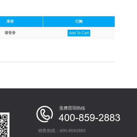
库存
订购
请登录
Add To Cart
销售热线：400-8592883