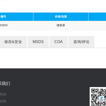
编号
价格/包装
95809
请登录
收藏产品
保存&安全
MSDS
COA
咨询/评论
系我们
热线
招聘