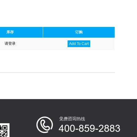
库存
订购
请登录
Add To Cart