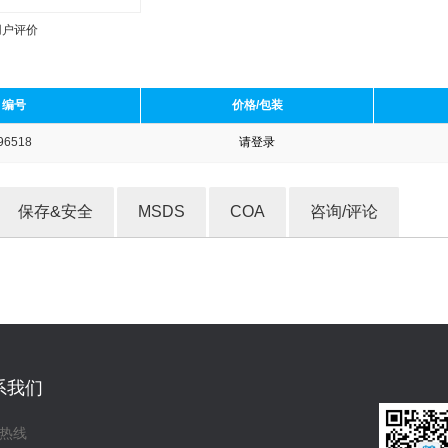
用户评价
编号
价格/包装
96518
请登录
收藏产品
保存&安全
MSDS
COA
咨询/评论
系我们
热线