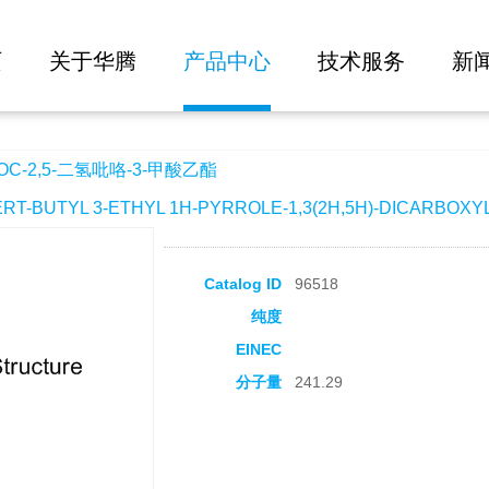
大批量询价
咯-3-甲酸乙酯
页
关于华腾
产品中心
技术服务
新
C-2,5-二氢吡咯-3-甲酸乙酯
-BUTYL 3-ETHYL 1H-PYRROLE-1,3(2H,5H)-DICARBOXY
Catalog ID
96518
纯度
EINEC
分子量
241.29